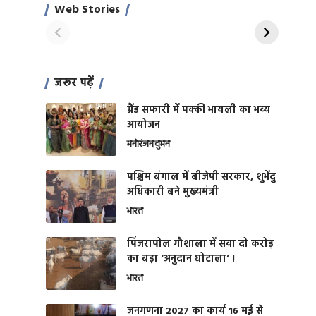
साहिल खान
जबरदस्त शारीरिक
Web Stories
On Apr 28, 2024
On Apr 27, 2024
शक्ति
जरूर पढ़ें
ग्रैंड सफारी में पक्की भायली का भव्य
आयोजन
मनोरंजन
वुमन
पश्चिम बंगाल में बीजेपी सरकार, शुभेंदु
अधिकारी बने मुख्यमंत्री
भारत
​पिंजरापोल गौशाला में सवा दो करोड़
का बड़ा ‘अनुदान घोटाला’ !
भारत
जनगणना 2027 का कार्य 16 मई से