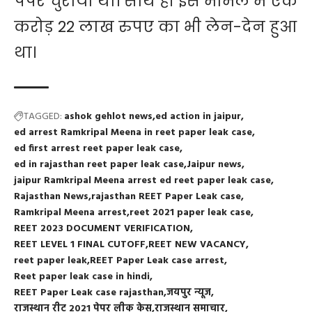
पेपर चुराया था। साथ ही इस मामले में एक
करोड़ 22 लाख रुपए का भी लेन-देन हुआ
था।
TAGGED:
ashok gehlot news
ed action in jaipur
ed arrest Ramkripal Meena in reet paper leak case
ed first arrest reet paper leak case
ed in rajasthan reet paper leak case
Jaipur news
jaipur Ramkripal Meena arrest ed reet paper leak case
Rajasthan News
rajasthan REET Paper Leak case
Ramkripal Meena arrest
reet 2021 paper leak case
REET 2023 DOCUMENT VERIFICATION
REET LEVEL 1 FINAL CUTOFF
REET NEW VACANCY
reet paper leak
REET Paper Leak case arrest
Reet paper leak case in hindi
REET Paper Leak case rajasthan
जयपुर न्यूज
राजस्थान रीट 2021 पेपर लीक केस
राजस्थान समाचार