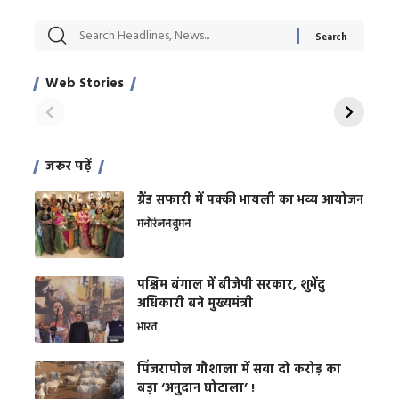
सट्टेबाजी में अरेस्ट हुए
रोज एक कच्चे लहसुन
मह
Xcuse Me एक्टर
की कली से मिलेगी
रे
साहिल खान
जबरदस्त शारीरिक
अर
Web Stories
शक्ति
On Apr 28, 2024
On Apr 27, 2024
On 
जरूर पढ़ें
ग्रैंड सफारी में पक्की भायली का भव्य आयोजन
मनोरंजन
वुमन
पश्चिम बंगाल में बीजेपी सरकार, शुभेंदु
अधिकारी बने मुख्यमंत्री
भारत
​पिंजरापोल गौशाला में सवा दो करोड़ का
बड़ा ‘अनुदान घोटाला’ !