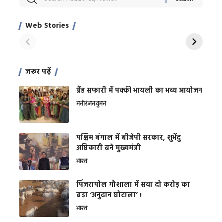
Xcuse Me एक्टर
की कली से मिलेगी
रे
साहिल खान
जबरदस्त शारीरिक
अर
Web Stories
शक्ति
On Apr 28, 2024
On Apr 27, 2024
On 
जरूर पढ़ें
ग्रैंड सफारी में पक्की भायली का भव्य आयोजन
मनोरंजन
वुमन
पश्चिम बंगाल में बीजेपी सरकार, शुभेंदु
अधिकारी बने मुख्यमंत्री
भारत
​पिंजरापोल गौशाला में सवा दो करोड़ का
बड़ा ‘अनुदान घोटाला’ !
भारत