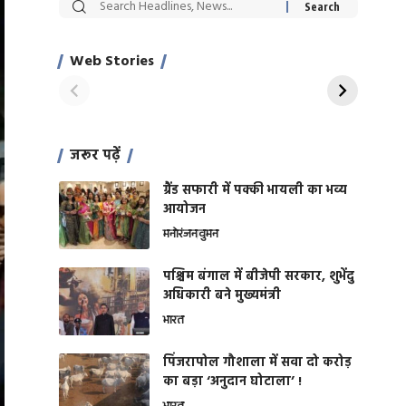
सट्टेबाजी में अरेस्ट हुए
रोज एक कच्चे लहसुन
Xcuse Me एक्टर
की कली से मिलेगी
साहिल खान
जबरदस्त शारीरिक
Web Stories
On Apr 28, 2024
On Apr 27, 2024
शक्ति
जरूर पढ़ें
ग्रैंड सफारी में पक्की भायली का भव्य
आयोजन
मनोरंजन
वुमन
पश्चिम बंगाल में बीजेपी सरकार, शुभेंदु
अधिकारी बने मुख्यमंत्री
भारत
​पिंजरापोल गौशाला में सवा दो करोड़
का बड़ा ‘अनुदान घोटाला’ !