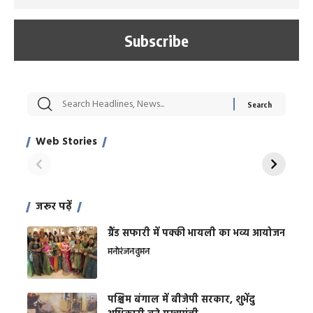
सट्टेबाजी में अरेस्ट हुए
रोज एक कच्चे लहसुन
मह
Xcuse Me एक्टर
की कली से मिलेगी
रे
साहिल खान
जबरदस्त शारीरिक
अर
Web Stories
शक्ति
On Apr 28, 2024
On Apr 27, 2024
On 
जरूर पढ़ें
ग्रैंड सफारी में पक्की भायली का भव्य आयोजन
मनोरंजन
वुमन
पश्चिम बंगाल में बीजेपी सरकार, शुभेंदु