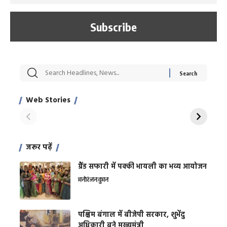
सट्टेबाजी में अरेस्ट हुए
रोज एक कच्चे लहसुन
मह
Xcuse Me एक्टर
की कली से मिलेगी
रे
साहिल खान
जबरदस्त शारीरिक
अर
Web Stories
शक्ति
On Apr 28, 2024
On Apr 27, 2024
On 
जरूर पढ़ें
ग्रैंड सफारी में पक्की भायली का भव्य आयोजन
मनोरंजन
वुमन
पश्चिम बंगाल में बीजेपी सरकार, शुभेंदु
अधिकारी बने मुख्यमंत्री