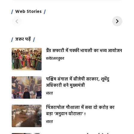
Xcuse Me एक्टर
की कली से मिलेगी
रे
साहिल खान
जबरदस्त शारीरिक
अर
Web Stories
शक्ति
On Apr 28, 2024
On Apr 27, 2024
On 
जरूर पढ़ें
ग्रैंड सफारी में पक्की भायली का भव्य आयोजन
मनोरंजन
वुमन
पश्चिम बंगाल में बीजेपी सरकार, शुभेंदु
अधिकारी बने मुख्यमंत्री
भारत
​पिंजरापोल गौशाला में सवा दो करोड़ का
बड़ा ‘अनुदान घोटाला’ !
भारत