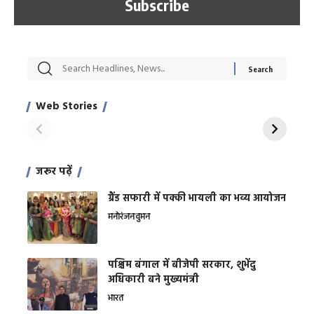
सट्टेबाजी में अरेस्ट हुए
रोज एक कच्चे लहसुन
मह
Xcuse Me एक्टर
की कली से मिलेगी
रे
साहिल खान
जबरदस्त शारीरिक
अर
Web Stories
शक्ति
On Apr 28, 2024
On Apr 27, 2024
On 
जरूर पढ़ें
ग्रैंड सफारी में पक्की भायली का भव्य आयोजन
मनोरंजन
वुमन
पश्चिम बंगाल में बीजेपी सरकार, शुभेंदु
अधिकारी बने मुख्यमंत्री
भारत