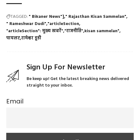
TAGGED:
" Bikaner News"]
" Rajasthan Kisan Sammelan"
" Rameshwar Dudi"
"articleSection
"articleSection": मुख्य खबरें"
"राजनीति"
kisan sammelan"
पायलट
रामेश्वर डूडी
Sign Up For Newsletter
Be keep up! Get the latest breaking news delivered
straight to your inbox.
Email