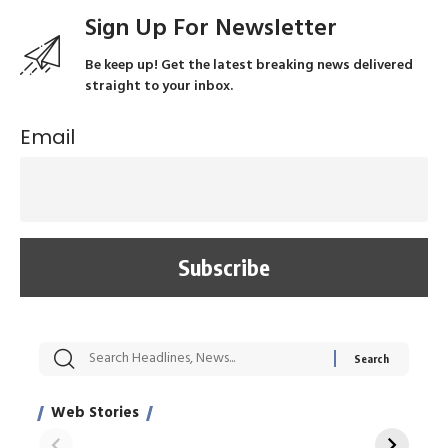
Sign Up For Newsletter
Be keep up! Get the latest breaking news delivered
straight to your inbox.
Email
सट्टेबाजी में अरेस्ट हुए
रोज एक कच्चे लहसुन
मह
Xcuse Me एक्टर
की कली से मिलेगी
रे
साहिल खान
जबरदस्त शारीरिक
अर
Web Stories
शक्ति
On Apr 28, 2024
On Apr 27, 2024
On 