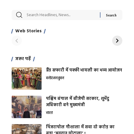
सट्टेबाजी में अरेस्ट हुए
रोज एक कच्चे लहसुन
मह
Xcuse Me एक्टर
की कली से मिलेगी
रे
साहिल खान
जबरदस्त शारीरिक
अर
Web Stories
शक्ति
On Apr 28, 2024
On Apr 27, 2024
On 
जरूर पढ़ें
ग्रैंड सफारी में पक्की भायली का भव्य आयोजन
मनोरंजन
वुमन
पश्चिम बंगाल में बीजेपी सरकार, शुभेंदु
अधिकारी बने मुख्यमंत्री
भारत
​पिंजरापोल गौशाला में सवा दो करोड़ का
बड़ा ‘अनुदान घोटाला’ !