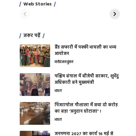
साहिल खान
जबरदस्त शारीरिक
Web Stories
On Apr 28, 2024
On Apr 27, 2024
शक्ति
जरूर पढ़ें
ग्रैंड सफारी में पक्की भायली का भव्य
आयोजन
मनोरंजन
वुमन
पश्चिम बंगाल में बीजेपी सरकार, शुभेंदु
अधिकारी बने मुख्यमंत्री
भारत
​पिंजरापोल गौशाला में सवा दो करोड़
का बड़ा ‘अनुदान घोटाला’ !
भारत
जनगणना 2027 का कार्य 16 मई से