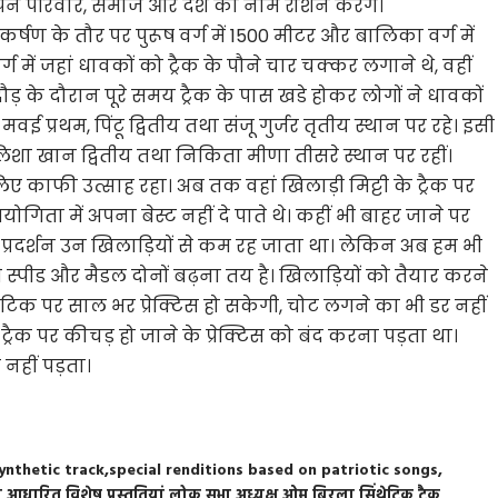
अपने परिवार, समाज और देश का नाम रोशन करेंगें।
र्षण के तौर पर पुरूष वर्ग में 1500 मीटर और बालिका वर्ग में
में जहां धावकों को ट्रैक के पौने चार चक्कर लगाने थे, वहीं
ौड़ के दौरान पूरे समय ट्रैक के पास खडे होकर लोगों ने धावकों
 मवई प्रथम, पिंटू द्वितीय तथा संजू गुर्जर तृतीय स्थान पर रहे। इसी
लिशा खान द्वितीय तथा निकिता मीणा तीसरे स्थान पर रहीं।
िए काफी उत्साह रहा। अब तक वहां खिलाड़ी मिट्टी के ट्रैक पर
ियोगिता में अपना बेस्ट नहीं दे पाते थे। कहीं भी बाहर जाने पर
का प्रदर्शन उन खिलाड़ियों से कम रह जाता था। लेकिन अब हम भी
री स्पीड और मैडल दोनों बढ़ना तय है। खिलाड़ियों को तैयार करने
थेटिक पर साल भर प्रेक्टिस हो सकेगी, चोट लगने का भी डर नहीं
ट्रैक पर कीचड़ हो जाने के प्रेक्टिस को बंद करना पड़ता था।
 नहीं पड़ता।
ynthetic track
special renditions based on patriotic songs
र आधारित विशेष प्रस्तुतियां
लोक सभा अध्यक्ष ओम बिरला
सिंथेटिक ट्रैक