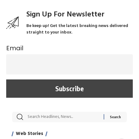
Sign Up For Newsletter
Be keep up! Get the latest breaking news delivered
straight to your inbox.
Email
सट्टेबाजी में अरेस्ट हुए
रोज एक कच्चे लहसुन
मह
Xcuse Me एक्टर
की कली से मिलेगी
रे
साहिल खान
जबरदस्त शारीरिक
अर
Web Stories
शक्ति
On Apr 28, 2024
On Apr 27, 2024
On 