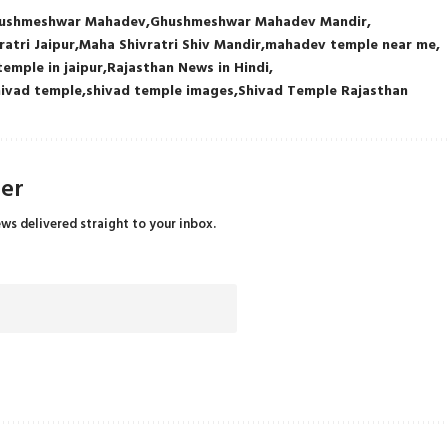
ushmeshwar Mahadev
Ghushmeshwar Mahadev Mandir
atri Jaipur
Maha Shivratri Shiv Mandir
mahadev temple near me
temple in jaipur
Rajasthan News in Hindi
hivad temple
shivad temple images
Shivad Temple Rajasthan
ter
ews delivered straight to your inbox.