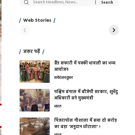
सट्टेबाजी में अरेस्ट हुए
रोज एक कच्चे लहसुन
Xcuse Me एक्टर
की कली से मिलेगी
साहिल खान
जबरदस्त शारीरिक
Web Stories
On Apr 28, 2024
On Apr 27, 2024
शक्ति
जरूर पढ़ें
ग्रैंड सफारी में पक्की भायली का भव्य
आयोजन
मनोरंजन
वुमन
पश्चिम बंगाल में बीजेपी सरकार, शुभेंदु
अधिकारी बने मुख्यमंत्री
भारत
​पिंजरापोल गौशाला में सवा दो करोड़
का बड़ा ‘अनुदान घोटाला’ !