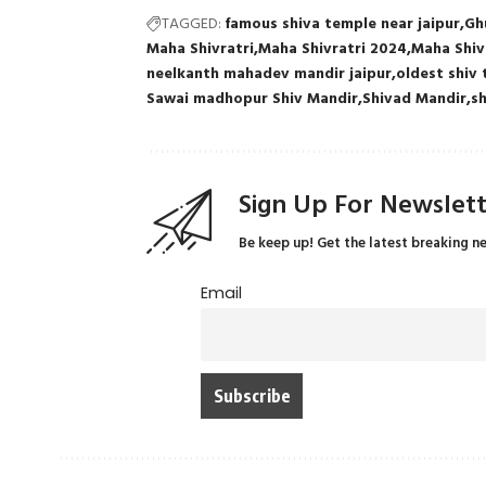
TAGGED:
famous shiva temple near jaipur
Gh
Maha Shivratri
Maha Shivratri 2024
Maha Shivr
neelkanth mahadev mandir jaipur
oldest shiv 
Sawai madhopur Shiv Mandir
Shivad Mandir
s
Sign Up For Newslet
Be keep up! Get the latest breaking n
Email