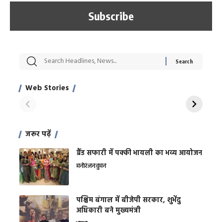
सट्टेबाजी में अरेस्ट हुए
रोज एक कच्चे लहसुन
मह
Xcuse Me एक्टर
की कली से मिलेगी
रे
साहिल खान
जबरदस्त शारीरिक
अर
Web Stories
शक्ति
On Apr 28, 2024
On Apr 27, 2024
On 
जरूर पढ़ें
ग्रैंड सफारी में पक्की भायली का भव्य आयोजन
मनोरंजन
वुमन
पश्चिम बंगाल में बीजेपी सरकार, शुभेंदु
अधिकारी बने मुख्यमंत्री