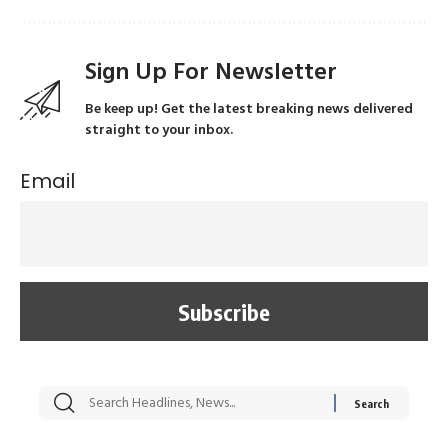
Sign Up For Newsletter
Be keep up! Get the latest breaking news delivered
straight to your inbox.
Email
सट्टेबाजी में अरेस्ट हुए
रोज एक कच्चे लहसुन
मह
Xcuse Me एक्टर
की कली से मिलेगी
रे
साहिल खान
जबरदस्त शारीरिक
अर