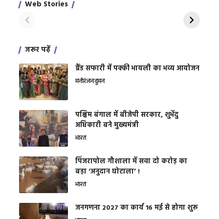
Web Stories
शक्ति
On Apr 28, 2024
On Apr 27, 2024
On 
जरूर पढ़ें
ग्रैंड सफारी में पक्की भायली का भव्य आयोजन
मनोरंजन
वुमन
पश्चिम बंगाल में बीजेपी सरकार, शुभेंदु
अधिकारी बने मुख्यमंत्री
भारत
​पिंजरापोल गौशाला में सवा दो करोड़ का
बड़ा ‘अनुदान घोटाला’ !
भारत
जनगणना 2027 का कार्य 16 मई से होगा शुरू