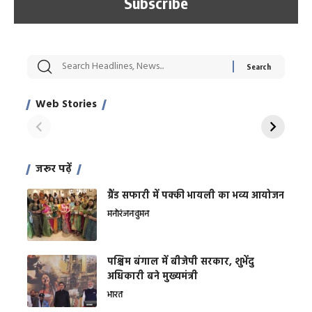
सट्टेबाजी में अरेस्ट हुए
रोज एक कच्चे लहसुन
मह
Xcuse Me एक्टर
की कली से मिलेगी
रे
साहिल खान
जबरदस्त शारीरिक
अर
Web Stories
शक्ति
On Apr 28, 2024
On Apr 27, 2024
On 
जरूर पढ़ें
ग्रैंड सफारी में पक्की भायली का भव्य आयोजन
मनोरंजन
वुमन
पश्चिम बंगाल में बीजेपी सरकार, शुभेंदु
अधिकारी बने मुख्यमंत्री
भारत