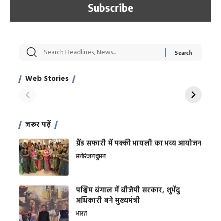
सट्टेबाजी में अरेस्ट हुए
रोज एक कच्चे लहसुन
मह
Xcuse Me एक्टर
की कली से मिलेगी
रे
साहिल खान
जबरदस्त शारीरिक
अर
Web Stories
शक्ति
On Apr 28, 2024
On Apr 27, 2024
On 
जरूर पढ़ें
ग्रैंड सफारी में पक्की भायली का भव्य आयोजन
मनोरंजन
वुमन
पश्चिम बंगाल में बीजेपी सरकार, शुभेंदु
अधिकारी बने मुख्यमंत्री
भारत