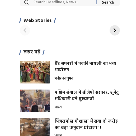
सट्टेबाजी में अरेस्ट हुए
रोज एक कच्चे लहसुन
Xcuse Me एक्टर
की कली से मिलेगी
साहिल खान
जबरदस्त शारीरिक
Web Stories
On Apr 28, 2024
On Apr 27, 2024
शक्ति
जरूर पढ़ें
ग्रैंड सफारी में पक्की भायली का भव्य
आयोजन
मनोरंजन
वुमन
पश्चिम बंगाल में बीजेपी सरकार, शुभेंदु
अधिकारी बने मुख्यमंत्री
भारत
​पिंजरापोल गौशाला में सवा दो करोड़
का बड़ा ‘अनुदान घोटाला’ !