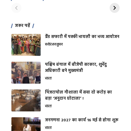
शक्ति
On Apr 28, 2024
On Apr 27, 2024
On 
जरूर पढ़ें
ग्रैंड सफारी में पक्की भायली का भव्य आयोजन
मनोरंजन
वुमन
पश्चिम बंगाल में बीजेपी सरकार, शुभेंदु
अधिकारी बने मुख्यमंत्री
भारत
​पिंजरापोल गौशाला में सवा दो करोड़ का
बड़ा ‘अनुदान घोटाला’ !
भारत
जनगणना 2027 का कार्य 16 मई से होगा शुरू
भारत