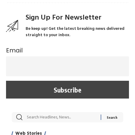
Sign Up For Newsletter
Be keep up! Get the latest breaking news delivered
straight to your inbox.
Email
सट्टेबाजी में अरेस्ट हुए
रोज एक कच्चे लहसुन
मह
Xcuse Me एक्टर
की कली से मिलेगी
रे
साहिल खान
जबरदस्त शारीरिक
अर
Web Stories