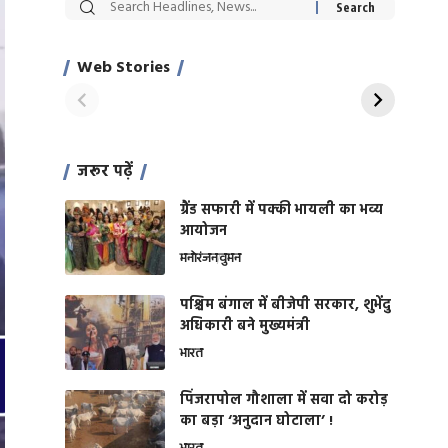
सट्टेबाजी में अरेस्ट हुए
रोज एक कच्चे लहसुन
Xcuse Me एक्टर
की कली से मिलेगी
साहिल खान
जबरदस्त शारीरिक
Web Stories
On Apr 28, 2024
On Apr 27, 2024
शक्ति
जरूर पढ़ें
ग्रैंड सफारी में पक्की भायली का भव्य
आयोजन
मनोरंजन
वुमन
पश्चिम बंगाल में बीजेपी सरकार, शुभेंदु
अधिकारी बने मुख्यमंत्री
भारत
​पिंजरापोल गौशाला में सवा दो करोड़
का बड़ा ‘अनुदान घोटाला’ !