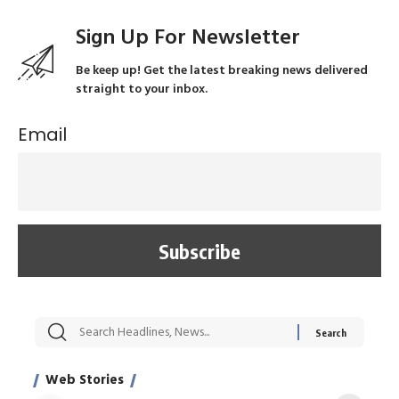
Sign Up For Newsletter
Be keep up! Get the latest breaking news delivered
straight to your inbox.
Email
सट्टेबाजी में अरेस्ट हुए
रोज एक कच्चे लहसुन
मह
Xcuse Me एक्टर
की कली से मिलेगी
रे
साहिल खान
जबरदस्त शारीरिक
अर
Web Stories
शक्ति
On Apr 28, 2024
On Apr 27, 2024
On 