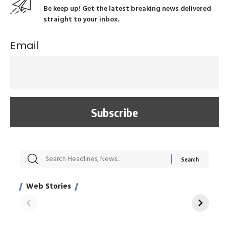
Be keep up! Get the latest breaking news delivered
straight to your inbox.
Email
सट्टेबाजी में अरेस्ट हुए
रोज एक कच्चे लहसुन
मह
Xcuse Me एक्टर
की कली से मिलेगी
रे
साहिल खान
जबरदस्त शारीरिक
अर
Web Stories
शक्ति
On Apr 28, 2024
On Apr 27, 2024
On 