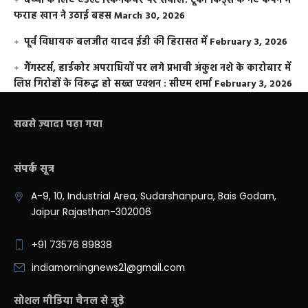
बच्चों के लिए एडल्ट स्किनकेयर पर सवाल: टूको किड्स के नए कैंपेन में
फराह खान ने उठाई बहस
March 30, 2026
पूर्व विधायक बलजीत यादव ईडी की हिरासत में
February 3, 2026
गैंगस्टर्स, हार्डकोर अपराधियों पर लगे प्रभावी अंकुश नशे के कारोबार में
लिप्त गिरोहों के विरूद्ध हो सख्त एक्शन : सीएम शर्मा
February 3, 2026
सबसे ज़्यादा पढ़ा गया
संपर्क सूत्र
A-9, 10, Industrial Area, Sudarshanpura, Bais Godam,
Jaipur Rajasthan-302006
+91 73576 89838
indiamorningnews21@gmail.com
सोशल मीडिया चैनल से जुड़े