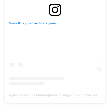
View this post on Instagram
A post shared by MorningNewsIndia (@morningnewsindiaa)