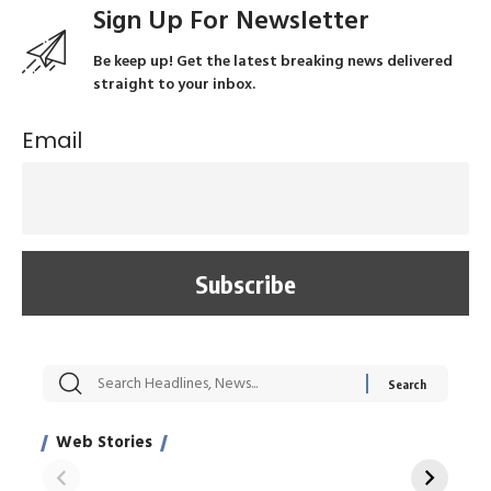
Sign Up For Newsletter
Be keep up! Get the latest breaking news delivered
straight to your inbox.
Email
सट्टेबाजी में अरेस्ट हुए
रोज एक कच्चे लहसुन
मह
Xcuse Me एक्टर
की कली से मिलेगी
रे
साहिल खान
जबरदस्त शारीरिक
अर
Web Stories
शक्ति
On Apr 28, 2024
On Apr 27, 2024
On 