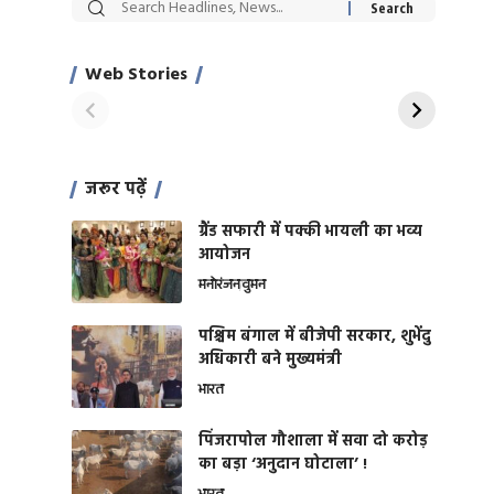
सट्टेबाजी में अरेस्ट हुए
रोज एक कच्चे लहसुन
Xcuse Me एक्टर
की कली से मिलेगी
साहिल खान
जबरदस्त शारीरिक
Web Stories
On Apr 28, 2024
On Apr 27, 2024
शक्ति
जरूर पढ़ें
ग्रैंड सफारी में पक्की भायली का भव्य
आयोजन
मनोरंजन
वुमन
पश्चिम बंगाल में बीजेपी सरकार, शुभेंदु
अधिकारी बने मुख्यमंत्री
भारत
​पिंजरापोल गौशाला में सवा दो करोड़
का बड़ा ‘अनुदान घोटाला’ !