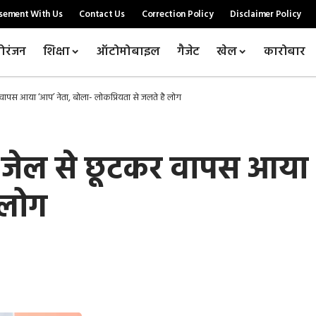
sement With Us
Contact Us
Correction Policy
Disclaimer Policy
ोरंजन
शिक्षा
ऑटोमोबाइल
गैजेट
खेल
कारोबार
ापस आया ‘आप’ नेता, बोला- लोकप्रियता से जलते है लोग
जेल से छूटकर वापस आया 
 लोग