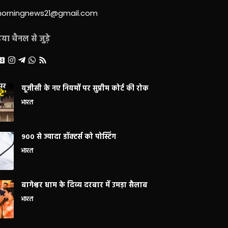
morningnews21@gmail.com
ा चैनल से जुड़े
यूजीसी के नए नियमों पर सुप्रीम कोर्ट की रोक
भारत
900 से ज्यादा डॉक्टर्स को पोस्टिंग
भारत
बागेश्वर धाम के दिव्य दरबार में उमड़ा सैलाब
भारत