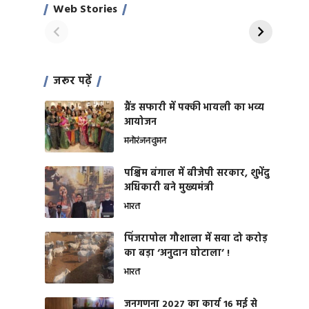
साहिल खान
जबरदस्त शारीरिक
Web Stories
On Apr 28, 2024
On Apr 27, 2024
शक्ति
जरूर पढ़ें
ग्रैंड सफारी में पक्की भायली का भव्य
आयोजन
मनोरंजन
वुमन
पश्चिम बंगाल में बीजेपी सरकार, शुभेंदु
अधिकारी बने मुख्यमंत्री
भारत
​पिंजरापोल गौशाला में सवा दो करोड़
का बड़ा ‘अनुदान घोटाला’ !
भारत
जनगणना 2027 का कार्य 16 मई से