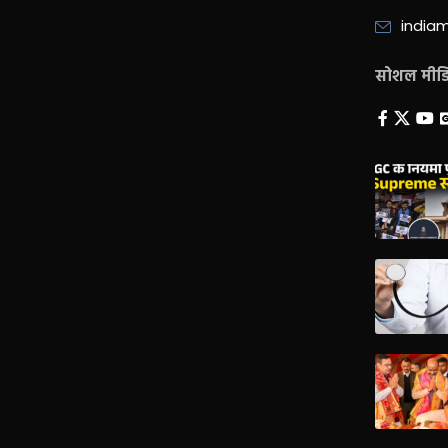
india
सोशल मीडिय