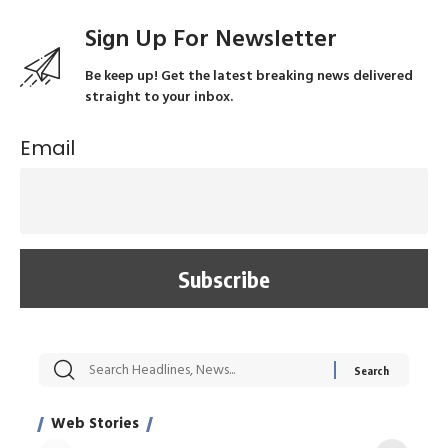
Sign Up For Newsletter
Be keep up! Get the latest breaking news delivered
straight to your inbox.
Email
सट्टेबाजी में अरेस्ट हुए
रोज एक कच्चे लहसुन
मह
Xcuse Me एक्टर
की कली से मिलेगी
रे
साहिल खान
जबरदस्त शारीरिक
अर
Web Stories
शक्ति
On Apr 28, 2024
On Apr 27, 2024
On 