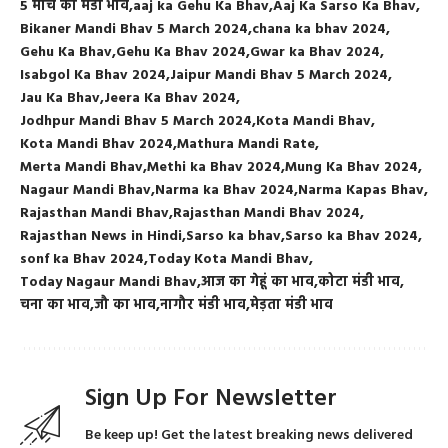
5 मार्च का मंडी भाव
aaj ka Gehu Ka Bhav
Aaj Ka Sarso Ka Bhav
Bikaner Mandi Bhav 5 March 2024
chana ka bhav 2024
Gehu Ka Bhav
Gehu Ka Bhav 2024
Gwar ka Bhav 2024
Isabgol Ka Bhav 2024
Jaipur Mandi Bhav 5 March 2024
Jau Ka Bhav
Jeera Ka Bhav 2024
Jodhpur Mandi Bhav 5 March 2024
Kota Mandi Bhav
Kota Mandi Bhav 2024
Mathura Mandi Rate
Merta Mandi Bhav
Methi ka Bhav 2024
Mung Ka Bhav 2024
Nagaur Mandi Bhav
Narma ka Bhav 2024
Narma Kapas Bhav
Rajasthan Mandi Bhav
Rajasthan Mandi Bhav 2024
Rajasthan News in Hindi
Sarso ka bhav
Sarso ka Bhav 2024
sonf ka Bhav 2024
Today Kota Mandi Bhav
Today Nagaur Mandi Bhav
आज का गेहूं का भाव
कोटा मंडी भाव
चना का भाव
जौ का भाव
नागौर मंडी भाव
मेड़ता मंडी भाव
Sign Up For Newsletter
Be keep up! Get the latest breaking news delivered