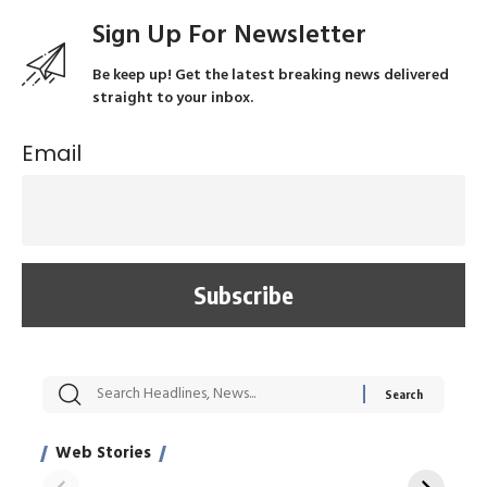
Sign Up For Newsletter
Be keep up! Get the latest breaking news delivered
straight to your inbox.
Email
सट्टेबाजी में अरेस्ट हुए
रोज एक कच्चे लहसुन
मह
Xcuse Me एक्टर
की कली से मिलेगी
रे
साहिल खान
जबरदस्त शारीरिक
अर
Web Stories
शक्ति
On Apr 28, 2024
On Apr 27, 2024
On 