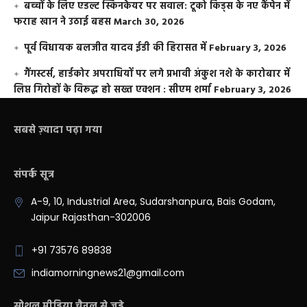
बच्चों के लिए एडल्ट स्किनकेयर पर सवाल: टूको किड्स के नए कैंपेन में
फराह खान ने उठाई बहस
March 30, 2026
पूर्व विधायक बलजीत यादव ईडी की हिरासत में
February 3, 2026
गैंगस्टर्स, हार्डकोर अपराधियों पर लगे प्रभावी अंकुश नशे के कारोबार में
लिप्त गिरोहों के विरूद्ध हो सख्त एक्शन : सीएम शर्मा
February 3, 2026
सबसे ज़्यादा पढ़ा गया
संपर्क सूत्र
A-9, 10, Industrial Area, Sudarshanpura, Bais Godam,
Jaipur Rajasthan-302006
+91 73576 89838
indiamorningnews21@gmail.com
सोशल मीडिया चैनल से जुड़े