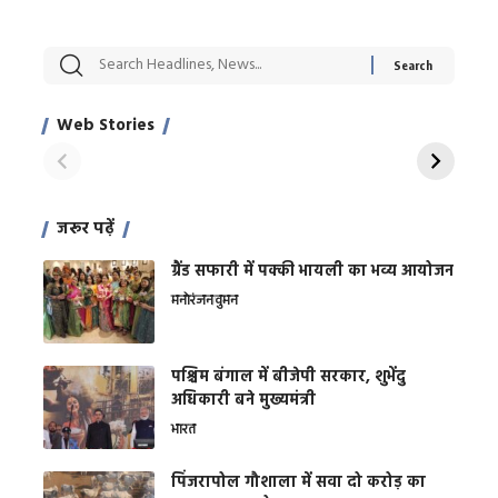
सट्टेबाजी में अरेस्ट हुए
रोज एक कच्चे लहसुन
मह
Xcuse Me एक्टर
की कली से मिलेगी
रे
साहिल खान
जबरदस्त शारीरिक
अर
Web Stories
शक्ति
On Apr 28, 2024
On Apr 27, 2024
On 
जरूर पढ़ें
ग्रैंड सफारी में पक्की भायली का भव्य आयोजन
मनोरंजन
वुमन
पश्चिम बंगाल में बीजेपी सरकार, शुभेंदु
अधिकारी बने मुख्यमंत्री
भारत
​पिंजरापोल गौशाला में सवा दो करोड़ का