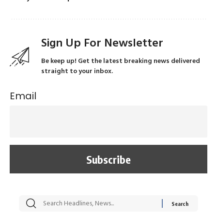
Sign Up For Newsletter
Be keep up! Get the latest breaking news delivered
straight to your inbox.
Email
सट्टेबाजी में अरेस्ट हुए
रोज एक कच्चे लहसुन
मह
Xcuse Me एक्टर
की कली से मिलेगी
रे