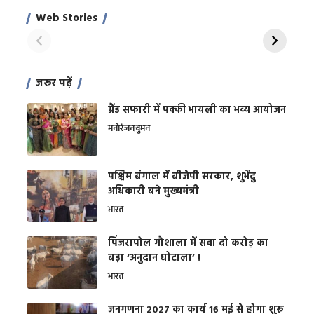
साहिल खान
जबरदस्त शारीरिक
अर
Web Stories
शक्ति
On Apr 28, 2024
On Apr 27, 2024
On 
जरूर पढ़ें
ग्रैंड सफारी में पक्की भायली का भव्य आयोजन
मनोरंजन
वुमन
पश्चिम बंगाल में बीजेपी सरकार, शुभेंदु
अधिकारी बने मुख्यमंत्री
भारत
​पिंजरापोल गौशाला में सवा दो करोड़ का
बड़ा ‘अनुदान घोटाला’ !
भारत
जनगणना 2027 का कार्य 16 मई से होगा शुरू