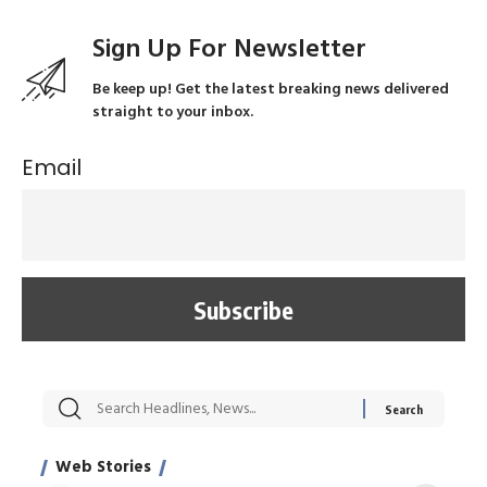
Sign Up For Newsletter
Be keep up! Get the latest breaking news delivered
straight to your inbox.
Email
सट्टेबाजी में अरेस्ट हुए
रोज एक कच्चे लहसुन
मह
Xcuse Me एक्टर
की कली से मिलेगी
रे
साहिल खान
जबरदस्त शारीरिक
अर
Web Stories
शक्ति
On Apr 28, 2024
On Apr 27, 2024
On 