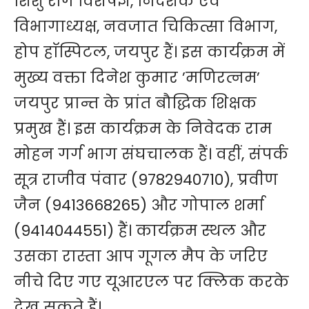
शिशु रोग विशेषज्ञ, निदेशक एवं
विभागाध्यक्ष, नवजात चिकित्सा विभाग,
होप हाॅस्पिटल, जयपुर हैं। इस कार्यक्रम में
मुख्य वक्ता दिनेश कुमार ’मणिरत्नम’
जयपुर प्रान्त के प्रांत बौद्धिक शिक्षक
प्रमुख हैं। इस कार्यक्रम के निवेदक राम
मोहन गर्ग भाग संघचालक हैं। वहीं, संपर्क
सूत्र राजीव पंवार (9782940710), प्रवीण
जैन (9413668265) और गोपाल शर्मा
(9414044551) हैं। कार्यक्रम स्थल और
उसका रास्ता आप गूगल मैप के जरिए
नीचे दिए गए यूआरएल पर क्लिक करके
देख सकते हैं।