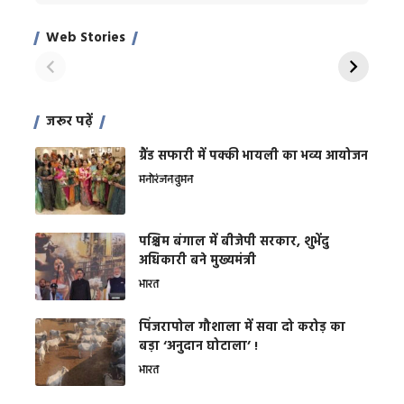
Xcuse Me एक्टर
की कली से मिलेगी
रे
साहिल खान
जबरदस्त शारीरिक
अर
Web Stories
शक्ति
On Apr 28, 2024
On Apr 27, 2024
On 
जरूर पढ़ें
ग्रैंड सफारी में पक्की भायली का भव्य आयोजन
मनोरंजन
वुमन
पश्चिम बंगाल में बीजेपी सरकार, शुभेंदु
अधिकारी बने मुख्यमंत्री
भारत
​पिंजरापोल गौशाला में सवा दो करोड़ का
बड़ा ‘अनुदान घोटाला’ !
भारत