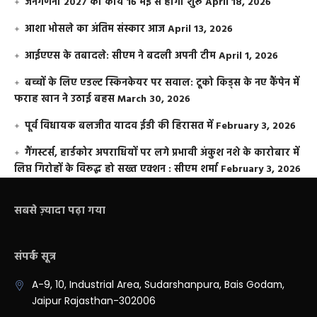
जनगणना 2027 का कार्य 16 मई से होगा शुरू
April 18, 2026
आशा भोसले का अंतिम संस्कार आज
April 13, 2026
आईएएस के तबादले: सीएम ने बदली अपनी टीम
April 1, 2026
बच्चों के लिए एडल्ट स्किनकेयर पर सवाल: टूको किड्स के नए कैंपेन में
फराह खान ने उठाई बहस
March 30, 2026
पूर्व विधायक बलजीत यादव ईडी की हिरासत में
February 3, 2026
गैंगस्टर्स, हार्डकोर अपराधियों पर लगे प्रभावी अंकुश नशे के कारोबार में
लिप्त गिरोहों के विरूद्ध हो सख्त एक्शन : सीएम शर्मा
February 3, 2026
सबसे ज़्यादा पढ़ा गया
संपर्क सूत्र
A-9, 10, Industrial Area, Sudarshanpura, Bais Godam,
Jaipur Rajasthan-302006