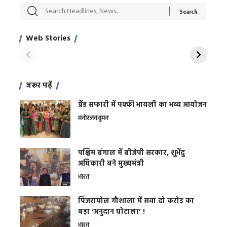
सट्टेबाजी में अरेस्ट हुए
रोज एक कच्चे लहसुन
मह
Xcuse Me एक्टर
की कली से मिलेगी
रे
साहिल खान
जबरदस्त शारीरिक
अर
Web Stories
शक्ति
On Apr 28, 2024
On Apr 27, 2024
On 
जरूर पढ़ें
ग्रैंड सफारी में पक्की भायली का भव्य आयोजन
मनोरंजन
वुमन
पश्चिम बंगाल में बीजेपी सरकार, शुभेंदु
अधिकारी बने मुख्यमंत्री
भारत
​पिंजरापोल गौशाला में सवा दो करोड़ का
बड़ा ‘अनुदान घोटाला’ !
भारत