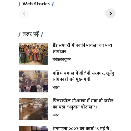
साहिल खान
जबरदस्त शारीरिक
Web Stories
On Apr 28, 2024
On Apr 27, 2024
शक्ति
जरूर पढ़ें
ग्रैंड सफारी में पक्की भायली का भव्य
आयोजन
मनोरंजन
वुमन
पश्चिम बंगाल में बीजेपी सरकार, शुभेंदु
अधिकारी बने मुख्यमंत्री
भारत
​पिंजरापोल गौशाला में सवा दो करोड़
का बड़ा ‘अनुदान घोटाला’ !
भारत
जनगणना 2027 का कार्य 16 मई से