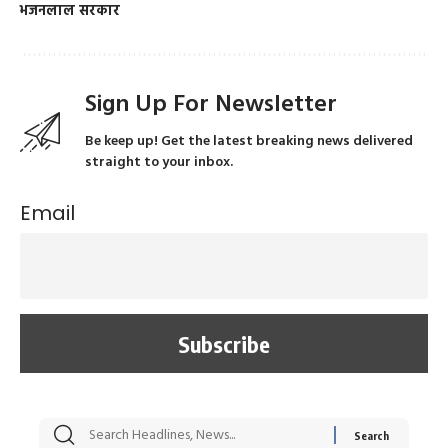
भजनलाल सरकार
Sign Up For Newsletter
Be keep up! Get the latest breaking news delivered
straight to your inbox.
Email
सट्टेबाजी में अरेस्ट हुए
रोज एक कच्चे लहसुन
मह