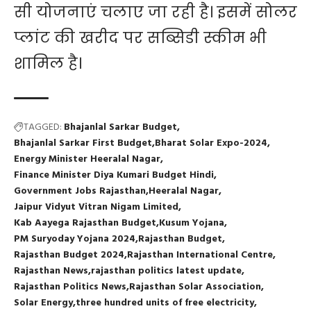
सी योजनाएं चलाए जा रही है। इसमें सोलर
प्लांट की खरीद पर सब्सिडी स्कीम भी
शामिल है।
TAGGED:
Bhajanlal Sarkar Budget
Bhajanlal Sarkar First Budget
Bharat Solar Expo-2024
Energy Minister Heeralal Nagar
Finance Minister Diya Kumari Budget Hindi
Government Jobs Rajasthan
Heeralal Nagar
Jaipur Vidyut Vitran Nigam Limited
Kab Aayega Rajasthan Budget
Kusum Yojana
PM Suryoday Yojana 2024
Rajasthan Budget
Rajasthan Budget 2024
Rajasthan International Centre
Rajasthan News
rajasthan politics latest update
Rajasthan Politics News
Rajasthan Solar Association
Solar Energy
three hundred units of free electricity