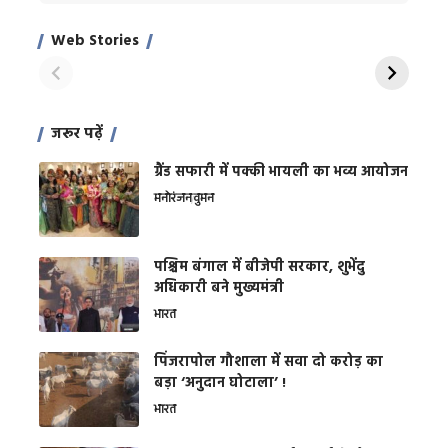
Xcuse Me एक्टर
की कली से मिलेगी
रे
साहिल खान
जबरदस्त शारीरिक
अर
Web Stories
शक्ति
On Apr 28, 2024
On Apr 27, 2024
On 
जरूर पढ़ें
ग्रैंड सफारी में पक्की भायली का भव्य आयोजन
मनोरंजन
वुमन
पश्चिम बंगाल में बीजेपी सरकार, शुभेंदु
अधिकारी बने मुख्यमंत्री
भारत
​पिंजरापोल गौशाला में सवा दो करोड़ का
बड़ा ‘अनुदान घोटाला’ !
भारत