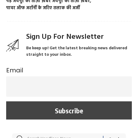
पढ़े जयपुर की ताज़ा ख़बरें जयपुर की ताज़ा ख़बर
पावर ऑफ अटॉर्नी के जरिए तलाक की अर्जी
Sign Up For Newsletter
Be keep up! Get the latest breaking news delivered
straight to your inbox.
Email
सट्टेबाजी में अरेस्ट हुए
रोज एक कच्चे लहसुन
मह