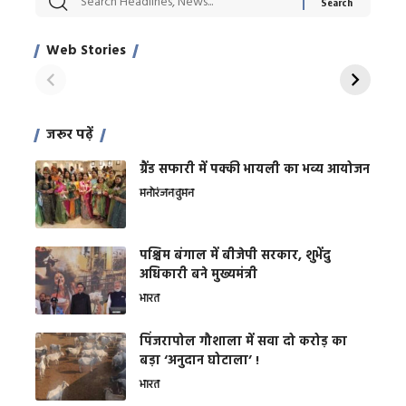
Xcuse Me एक्टर
की कली से मिलेगी
रे
साहिल खान
जबरदस्त शारीरिक
अर
Web Stories
शक्ति
On Apr 28, 2024
On Apr 27, 2024
On 
जरूर पढ़ें
ग्रैंड सफारी में पक्की भायली का भव्य आयोजन
मनोरंजन
वुमन
पश्चिम बंगाल में बीजेपी सरकार, शुभेंदु
अधिकारी बने मुख्यमंत्री
भारत
​पिंजरापोल गौशाला में सवा दो करोड़ का
बड़ा ‘अनुदान घोटाला’ !
भारत