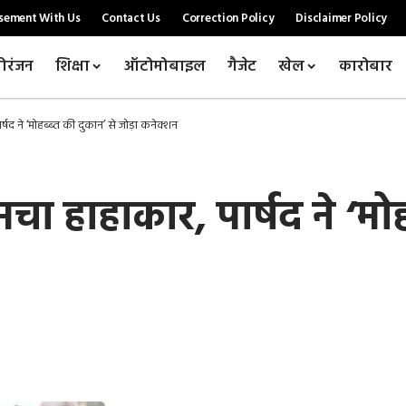
sement With Us
Contact Us
Correction Policy
Disclaimer Policy
ोरंजन
शिक्षा
ऑटोमोबाइल
गैजेट
खेल
कारोबार
्षद ने ‘मोहब्ब्त की दुकान’ से जोड़ा कनेक्शन
ा हाहाकार, पार्षद ने ‘मोहब