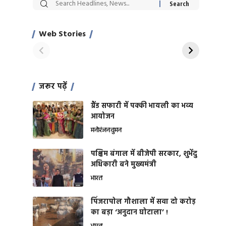
सट्टेबाजी में अरेस्ट हुए
रोज एक कच्चे लहसुन
Xcuse Me एक्टर
की कली से मिलेगी
साहिल खान
जबरदस्त शारीरिक
Web Stories
On Apr 28, 2024
On Apr 27, 2024
शक्ति
जरूर पढ़ें
ग्रैंड सफारी में पक्की भायली का भव्य
आयोजन
मनोरंजन
वुमन
पश्चिम बंगाल में बीजेपी सरकार, शुभेंदु
अधिकारी बने मुख्यमंत्री
भारत
​पिंजरापोल गौशाला में सवा दो करोड़
का बड़ा ‘अनुदान घोटाला’ !