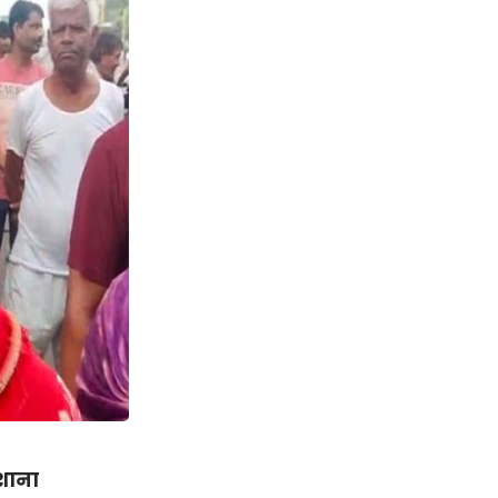
िशाना