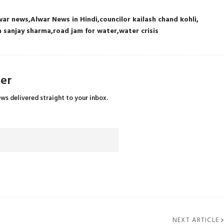
war news
Alwar News in Hindi
councilor kailash chand kohli
a sanjay sharma
road jam for water
water crisis
ter
ews delivered straight to your inbox.
NEXT ARTICLE