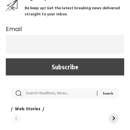
Be keep up! Get the latest breaking news delivered
straight to your inbox.
Email
सट्टेबाजी में अरेस्ट हुए
रोज एक कच्चे लहसुन
मह
Xcuse Me एक्टर
की कली से मिलेगी
रे
साहिल खान
जबरदस्त शारीरिक
अर
Web Stories
शक्ति
On Apr 28, 2024
On Apr 27, 2024
On 