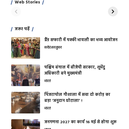
Web Stories
शक्ति
On Apr 28, 2024
On Apr 27, 2024
On 
जरूर पढ़ें
ग्रैंड सफारी में पक्की भायली का भव्य आयोजन
मनोरंजन
वुमन
पश्चिम बंगाल में बीजेपी सरकार, शुभेंदु
अधिकारी बने मुख्यमंत्री
भारत
​पिंजरापोल गौशाला में सवा दो करोड़ का
बड़ा ‘अनुदान घोटाला’ !
भारत
जनगणना 2027 का कार्य 16 मई से होगा शुरू