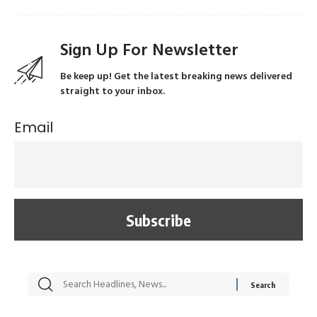
Sign Up For Newsletter
Be keep up! Get the latest breaking news delivered
straight to your inbox.
Email
सट्टेबाजी में अरेस्ट हुए
रोज एक कच्चे लहसुन
मह
Xcuse Me एक्टर
की कली से मिलेगी
रे
साहिल खान
जबरदस्त शारीरिक
अर