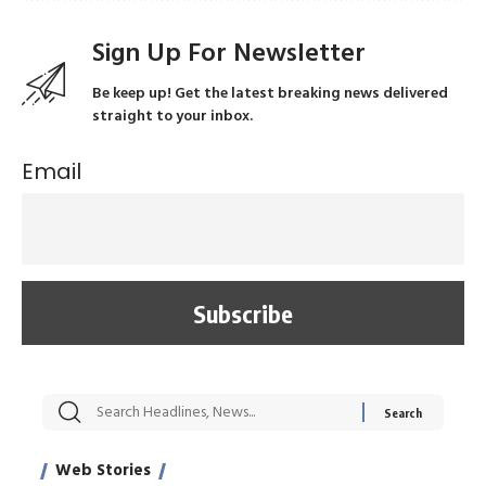
Sign Up For Newsletter
Be keep up! Get the latest breaking news delivered
straight to your inbox.
Email
सट्टेबाजी में अरेस्ट हुए
रोज एक कच्चे लहसुन
मह
Xcuse Me एक्टर
की कली से मिलेगी
रे
साहिल खान
जबरदस्त शारीरिक
अर
Web Stories
On Apr 28, 2024
On Apr 27, 2024
On 