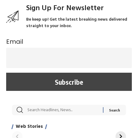
Sign Up For Newsletter
Be keep up! Get the latest breaking news delivered
straight to your inbox.
Email
सट्टेबाजी में अरेस्ट हुए
रोज एक कच्चे लहसुन
मह
Xcuse Me एक्टर
की कली से मिलेगी
रे
साहिल खान
जबरदस्त शारीरिक
अर
Web Stories
शक्ति
On Apr 28, 2024
On Apr 27, 2024
On 