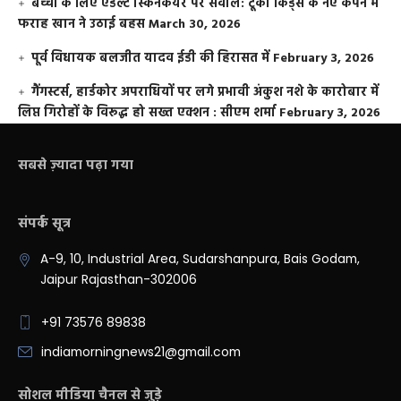
बच्चों के लिए एडल्ट स्किनकेयर पर सवाल: टूको किड्स के नए कैंपेन में
फराह खान ने उठाई बहस
March 30, 2026
पूर्व विधायक बलजीत यादव ईडी की हिरासत में
February 3, 2026
गैंगस्टर्स, हार्डकोर अपराधियों पर लगे प्रभावी अंकुश नशे के कारोबार में
लिप्त गिरोहों के विरूद्ध हो सख्त एक्शन : सीएम शर्मा
February 3, 2026
सबसे ज़्यादा पढ़ा गया
संपर्क सूत्र
A-9, 10, Industrial Area, Sudarshanpura, Bais Godam,
Jaipur Rajasthan-302006
+91 73576 89838
indiamorningnews21@gmail.com
सोशल मीडिया चैनल से जुड़े