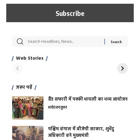
सट्टेबाजी में अरेस्ट हुए
रोज एक कच्चे लहसुन
मह
Xcuse Me एक्टर
की कली से मिलेगी
रे
साहिल खान
जबरदस्त शारीरिक
अर
Web Stories
शक्ति
On Apr 28, 2024
On Apr 27, 2024
On 
जरूर पढ़ें
ग्रैंड सफारी में पक्की भायली का भव्य आयोजन
मनोरंजन
वुमन
पश्चिम बंगाल में बीजेपी सरकार, शुभेंदु
अधिकारी बने मुख्यमंत्री