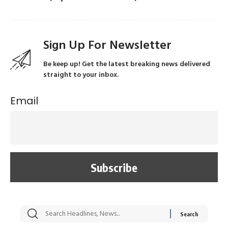
Sign Up For Newsletter
Be keep up! Get the latest breaking news delivered
straight to your inbox.
Email
सट्टेबाजी में अरेस्ट हुए
रोज एक कच्चे लहसुन
मह
Xcuse Me एक्टर
की कली से मिलेगी
रे