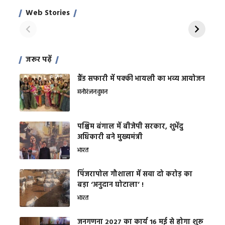
साहिल खान
जबरदस्त शारीरिक
अर
Web Stories
शक्ति
On Apr 28, 2024
On Apr 27, 2024
On 
जरूर पढ़ें
ग्रैंड सफारी में पक्की भायली का भव्य आयोजन
मनोरंजन
वुमन
पश्चिम बंगाल में बीजेपी सरकार, शुभेंदु
अधिकारी बने मुख्यमंत्री
भारत
​पिंजरापोल गौशाला में सवा दो करोड़ का
बड़ा ‘अनुदान घोटाला’ !
भारत
जनगणना 2027 का कार्य 16 मई से होगा शुरू