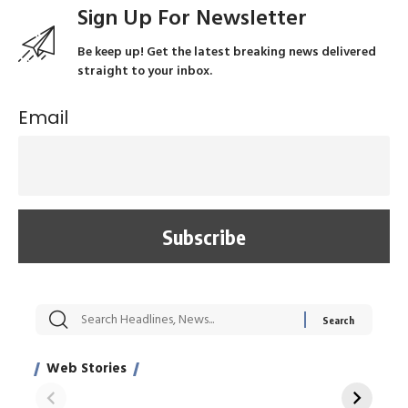
Sign Up For Newsletter
Be keep up! Get the latest breaking news delivered
straight to your inbox.
Email
सट्टेबाजी में अरेस्ट हुए
रोज एक कच्चे लहसुन
मह
Xcuse Me एक्टर
की कली से मिलेगी
रे
साहिल खान
जबरदस्त शारीरिक
अर
Web Stories
शक्ति
On Apr 28, 2024
On Apr 27, 2024
On 