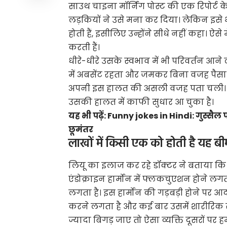
साउथ चाइना मॉर्निंग पोस्ट की एक रिपोर्ट
लड़कियों ने उसे मना कर दिया। लेकिन इसे भी
होती हैं, इसीलिए उन्होंने सीधे नहीं कहा। ऐ
करती हैं।
धीरे-धीरे उसके स्वभाव में भी परिवर्तन आने
में अबसेंट रहता और जमकर बिना वजह पैसा 
अपनी इस हालत की असली वजह पता चली। ल
उसकी हालत में काफी सुधार आ चुका है।
यह भी पढ़ें:
Funny jokes in Hindi: गुस्सैल प
छूमंतर
लाखों में किसी एक को होती है यह बी
लियू का इलाज कर रहे डॉक्टर ने बताया कि
एंडोक्राइन हार्मोन में फ्लकचुएशन होने 
लगता है। इस हार्मोन की गड़बड़ी होने पर आद
करने लगता है और कई बार उसमें शारीरिक 
ज्यादा बिगड़ जाए तो ऐसा व्यक्ति दूसरों पर