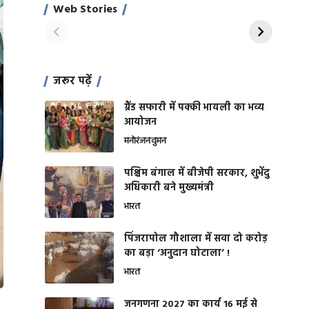
साहिल खान
जबरदस्त शारीरिक
Web Stories
On Apr 28, 2024
On Apr 27, 2024
शक्ति
जरूर पढ़ें
ग्रैंड सफारी में पक्की भायली का भव्य
आयोजन
मनोरंजन
वुमन
पश्चिम बंगाल में बीजेपी सरकार, शुभेंदु
अधिकारी बने मुख्यमंत्री
भारत
​पिंजरापोल गौशाला में सवा दो करोड़
का बड़ा ‘अनुदान घोटाला’ !
भारत
जनगणना 2027 का कार्य 16 मई से