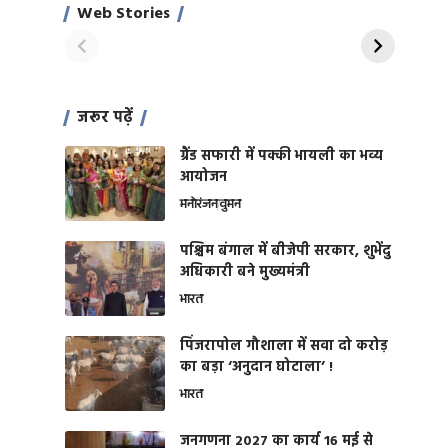
साहिल खान
जबरदस्त शारीरिक
Web Stories
On Apr 28, 2024
On Apr 27, 2024
शक्ति
जरूर पढ़ें
ग्रैंड सफारी में पक्की भायली का भव्य
आयोजन
मनोरंजन
वुमन
पश्चिम बंगाल में बीजेपी सरकार, शुभेंदु
अधिकारी बने मुख्यमंत्री
भारत
​पिंजरापोल गौशाला में सवा दो करोड़
का बड़ा ‘अनुदान घोटाला’ !
भारत
जनगणना 2027 का कार्य 16 मई से