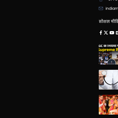
india
सोशल मीडिय