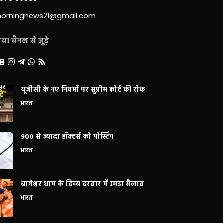
morningnews21@gmail.com
ा चैनल से जुड़े
यूजीसी के नए नियमों पर सुप्रीम कोर्ट की रोक
भारत
900 से ज्यादा डॉक्टर्स को पोस्टिंग
भारत
बागेश्वर धाम के दिव्य दरबार में उमड़ा सैलाब
भारत