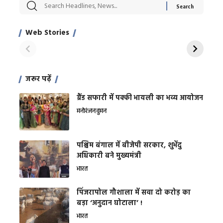
सट्टेबाजी में अरेस्ट हुए
रोज एक कच्चे लहसुन
मह
Xcuse Me एक्टर
की कली से मिलेगी
रे
साहिल खान
जबरदस्त शारीरिक
अर
Web Stories
शक्ति
On Apr 28, 2024
On Apr 27, 2024
On 
जरूर पढ़ें
ग्रैंड सफारी में पक्की भायली का भव्य आयोजन
मनोरंजन
वुमन
पश्चिम बंगाल में बीजेपी सरकार, शुभेंदु
अधिकारी बने मुख्यमंत्री
भारत
​पिंजरापोल गौशाला में सवा दो करोड़ का
बड़ा ‘अनुदान घोटाला’ !
भारत