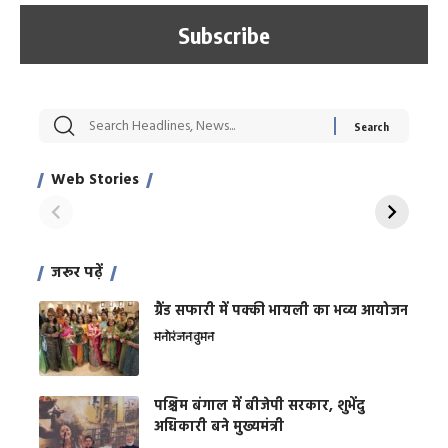
सट्टेबाजी में अरेस्ट हुए
रोज एक कच्चे लहसुन
मह
Xcuse Me एक्टर
की कली से मिलेगी
रे
साहिल खान
जबरदस्त शारीरिक
अर
Web Stories
शक्ति
On Apr 28, 2024
On Apr 27, 2024
On 
जरूर पढ़ें
ग्रैंड सफारी में पक्की भायली का भव्य आयोजन
मनोरंजन
वुमन
पश्चिम बंगाल में बीजेपी सरकार, शुभेंदु
अधिकारी बने मुख्यमंत्री